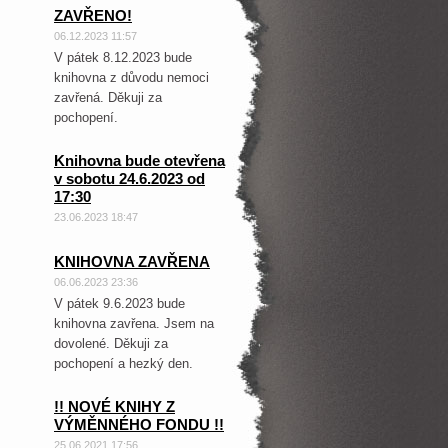
ZAVŘENO!
06.12.2023 11:57
V pátek 8.12.2023 bude
knihovna z důvodu nemoci
zavřená. Děkuji za
pochopení.
Knihovna bude otevřena
v sobotu 24.6.2023 od
17:30
23.06.2023 18:47
KNIHOVNA ZAVŘENA
06.06.2023 23:36
V pátek 9.6.2023 bude
knihovna zavřena. Jsem na
dovolené. Děkuji za
pochopení a hezký den.
!! NOVÉ KNIHY Z
VÝMĚNNÉHO FONDU !!
25.06.2021 17:56