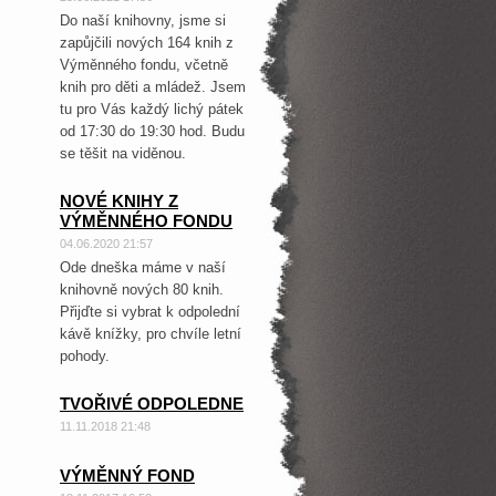
Do naší knihovny, jsme si
zapůjčili nových 164 knih z
Výměnného fondu, včetně
knih pro děti a mládež. Jsem
tu pro Vás každý lichý pátek
od 17:30 do 19:30 hod. Budu
se těšit na viděnou.
NOVÉ KNIHY Z
VÝMĚNNÉHO FONDU
04.06.2020 21:57
Ode dneška máme v naší
knihovně nových 80 knih.
Přijďte si vybrat k odpolední
kávě knížky, pro chvíle letní
pohody.
TVOŘIVÉ ODPOLEDNE
11.11.2018 21:48
VÝMĚNNÝ FOND