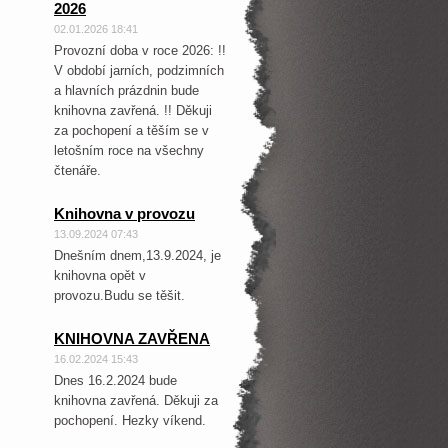
2026
02.01.2026 18:41
Provozní doba v roce 2026: !!
V období jarních, podzimních
a hlavních prázdnin bude
knihovna zavřená. !! Děkuji
za pochopení a těším se v
letošním roce na všechny
čtenáře.
Knihovna v provozu
13.09.2024 07:43
Dnešním dnem,13.9.2024, je
knihovna opět v
provozu.Budu se těšit.
KNIHOVNA ZAVŘENA
16.02.2024 15:43
Dnes 16.2.2024 bude
knihovna zavřená. Děkuji za
pochopení. Hezky víkend.