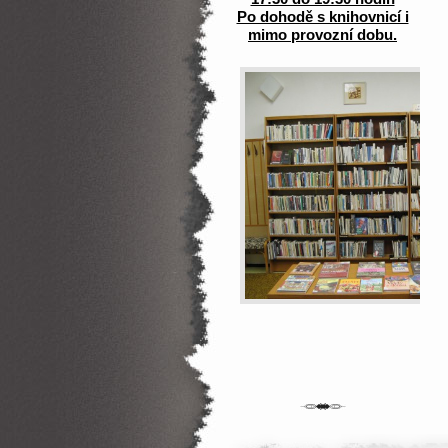
Po dohodě s knihovnicí i
mimo provozní dobu.