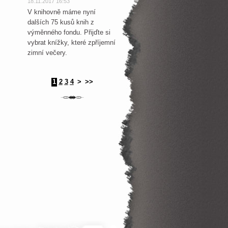
18.11.2017 16:53
V knihovně máme nyní
dalších 75 kusů knih z
výměnného fondu. Přijďte si
vybrat knížky, které zpříjemní
zimní večery.
1
2
3
4
>
>>