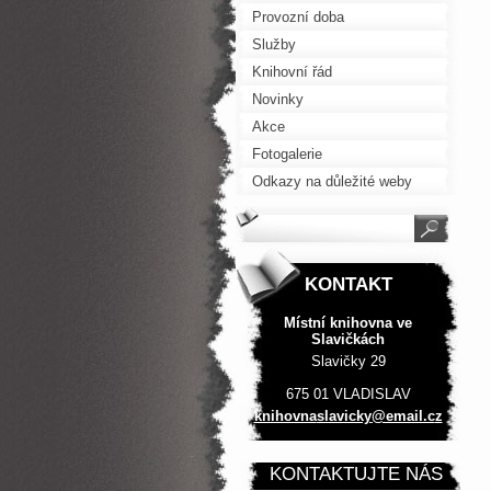
Provozní doba
Služby
Knihovní řád
Novinky
Akce
Fotogalerie
Odkazy na důležité weby
KONTAKT
Místní knihovna ve
Slavičkách
Slavičky 29
675 01 VLADISLAV
knihovna
slavicky
@email.c
z
KONTAKTUJTE NÁS