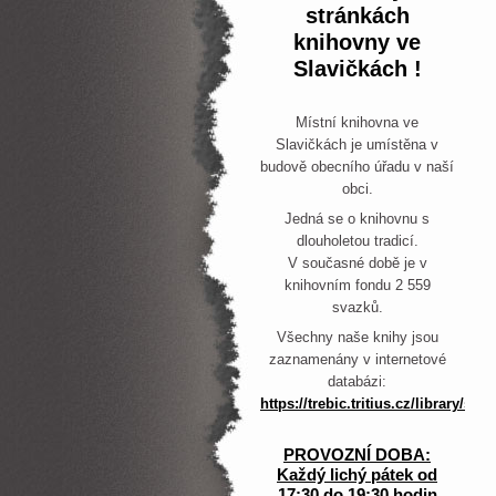
stránkách
knihovny
ve
Slavičkách !
Místní knihovna ve
Slavičkách je umístěna v
budově obecního úřadu v naší
obci.
Jedná se o knihovnu s
dlouholetou tradicí.
V současné době je v
knihovním fondu 2 559
svazků.
Všechny naše knihy jsou
zaznamenány v internetové
databázi:
https://trebic.tritius.cz/library/slav
PROVOZNÍ DOBA:
Každý lichý pátek od
17:30 do 19:30 hodin